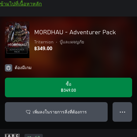
ข้ามไปที่เนื้อหาหลัก
MORDHAU - Adventurer Pack
Triternion
•
บู๊และผจญภัย
฿349.00
ต้องมีเกม
ซื้อ
฿349.00
เพิ่มลงในรายการสิ่งที่ต้องการ
● ● ●