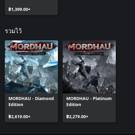
฿1,399.00+
รวมไว้
MORDHAU - Diamond
MORDHAU - Platinum
Edition
Edition
฿2,619.00+
฿2,279.00+