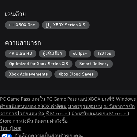
เล่นด้วย
XBOX One
XBOX Series X|S
ความสามารถ
4K Ultra HD
ผู้เล่นเดียว
60 fps+
120 fps
Optimized for Xbox Series X|S
Smart Delivery
Xbox Achievements
Xbox Cloud Saves
PC Game Pass
เกมใน PC Game Pass
แอป XBOX บนพีซี Windows
ฝ่ายสนับสนุนของ XBOX
คำติชม
มาตรฐานชุมชน
ระวังอาการชัก
จากการไวต่อแสง
บัญชี Microsoft
ฝ่ายสนับสนุนของ Microsoft
Store
การส่งคืน
ติดตามคำสั่งซื้อ
ไทย (ไทย)
ตัวเลือกความเป็นส่วนตัวของคุณ