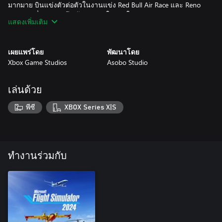
มากมาย บินแข่งตัวต่อตัวในงานแข่ง Red Bull Air Race และ Reno
Air Race ชื่อดัง รวมถึงเส้นทางบินใหม่ ๆ ใน Roswell
แสดงเพิ่มเติม
· สวมบทเป็นช่างภาพโลกและเดินทางไปทั่วโลกอันงดงามของ
เราเพื่อถ่ายภาพทิวทัศน์ธรรมชาติที่น่าตื่นตาตื่นใจ เที่ยวชมสถานที่
ท่องเที่ยวเลื่องชื่อ และบันทึกภาพการผจญภัยเหล่านี้ลงในหนังสือ
เผยแพร่โดย
พัฒนาโดย
ท่องเที่ยวของคุณ ชาเลนจ์การถ่ายภาพที่ไม่ซ้ำกันจะทดสอบความ
Xbox Game Studios
Asobo Studio
คิดสร้างสรรค์ รวมถึงทักษะการขับเครื่องบินของคุณในขณะที่
พยายามจับภาพช่วงเวลาอันสมบูรณ์แบบ
เล่นด้วย
การฝึกบินจำลองอย่างล้ำสมัย
· ระบบฟิสิกส์ที่ปรับปรุงใหม่เอื้อให้มีพื้นผิววัตถุแบบแข็งกว่า
พีซี
XBOX Series X|S
10,000 แบบ ซึ่งช่วยให้สามารถจำลองรูปทรงใดก็ได้ของเครื่องบิน
ระบบฟิสิกส์วัตถุแบบอ่อนนิ่มรองรับผ้า เชือก ลูกโป่ง และอีกมากมาย
ระบบการบริการภาคพื้นและทางน้ำที่ปรับปรุงใหม่เพิ่มความสมจริง
ขึ้นไปอีก
· ระบบใหม่ ๆ ที่มีความแม่นยำสูงในเครื่องบิน รวมถึงระบบ
ทำงานร่วมกับ
ไฟฟ้า นิวเมติกส์ เชื้อเพลิง และไฮดรอลิก ตลอดจนระบบน้ำหนัก
บรรทุกและผู้โดยสาร และระบบอิเล็กทรอนิกส์การบิน เช่น
Universal UNS-1 FMS และ Honeywell Primus Epic 2 การตรวจ
สภาพและการเดินตรวจสภาพภายนอกก่อนบินยิ่งเพิ่มความสมจริง
· วางแผนเที่ยวบินของคุณด้วยเครื่องมือวางแผนการบินที่ล้ำ
สมัยซึ่งรองรับทั้งเลเยอร์แผนที่แบบ IFR และ VFR, แผนภูมิ IFR, การ