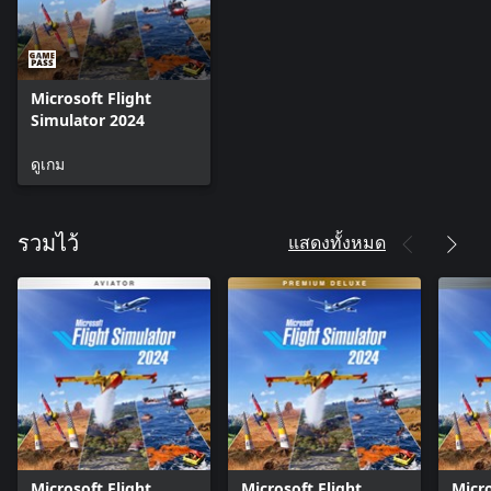
วางแผนเส้นทาง, การวางแผนเชื้อเพลิงและน้ำหนักบรรทุก, การ
วางแผนโปรไฟล์แนวดิ่ง และการวางแผน ETOPS อีกทั้งยังให้ข้อมูล
เกี่ยวกับสนามบิน รวมถึงสภาพอากาศและ NOTAMS และพร้อมใช้
งานในซิม บนอุปกรณ์เคลื่อนที่ หรือเว็บเบราว์เซอร์ เพื่อวางแผนการ
บินนอกเกม
Microsoft Flight
Simulator 2024
สำรวจโลกดิจิทัลสมจริงที่สวยตระการตา
· สำรวจโลกสมจริงที่เปี่ยมรายละเอียดมากที่สุดในขณะนี้ของ
ดูเกม
เรา แผนที่ระดับความสูงแบบดิจิทัลที่ปรับปรุงใหม่ เมืองแบบ TIN
(โมเดล Triangulated irregular network) กว่า 500 เมือง และพื้นที่
ชนบทกว่า 100,000 ตารางกิโลเมตรจากการสำรวจรังวัดด้วย
แสดงทั้งหมด
ภาพถ่าย ช่วยมอบประสบการณ์โลกดิจิทัลสมจริงที่งดงามตระการ
รวมไว้
ตา มีสนามบินกว่า 150 แห่ง สนามบินเครื่องร่อน 2,000 แห่ง ลาน
จอดเฮลิคอปเตอร์ 10,000 แห่ง พิกัดสถานที่ที่น่าสนใจ 2,000 แห่ง
และแท่นขุดเจาะน้ำมัน 900 แห่งถูกสร้างขึ้นด้วยมืออย่างพิถีพิถัน
ในขณะที่ระบบตามขั้นตอนสร้างสนามบินทั้งหมด 40,000 แห่ง
ลานจอดเฮลิคอปเตอร์ 80,000 แห่ง อาคาร 1.5 พันล้านแห่ง และ
ต้นไม้เกือบ 3 ล้านล้านต้นในโลกของเรา
· ลงจอดได้ทุกที่และออกจากเครื่องบินของคุณได้เป็นครั้งแรกใน
Microsoft Flight Simulator เพื่อสำรวจไบโอมที่มีรายละเอียดสูง 27
แห่ง พร้อมด้วยพืชพรรณหลายร้อยสายพันธุ์ รายละเอียดที่สร้างขึ้น
อย่างหลากหลาย เช่น หญ้า หิน และดอกไม้ ซึ่งทั้งหมดนี้ได้รับผลก
ระทบจากการเปลี่ยนแปลงฤดูกาล ระบบแสงโฟโตเมตริกใหม่ล่าสุด
Microsoft Flight
Microsoft Flight
Micro