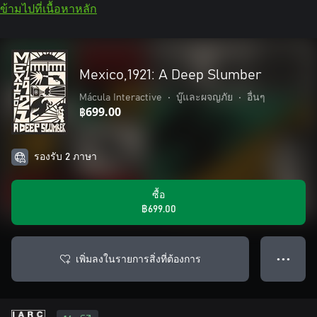
ข้ามไปที่เนื้อหาหลัก
Mexico,1921: A Deep Slumber
Mácula Interactive
•
บู๊และผจญภัย
•
อื่นๆ
฿699.00
รองรับ 2 ภาษา
ซื้อ
฿699.00
เพิ่มลงในรายการสิ่งที่ต้องการ
● ● ●