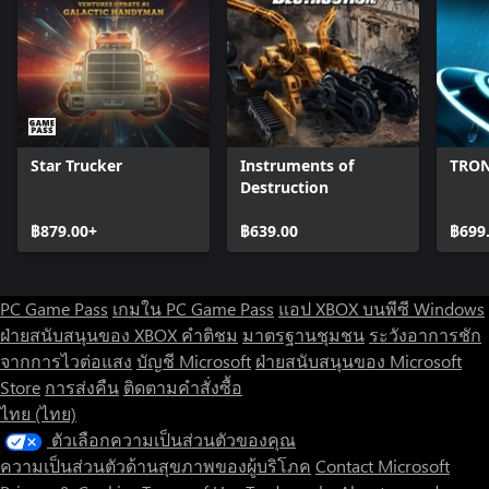
Star Trucker
Instruments of
TRON
Destruction
฿879.00+
฿639.00
฿699
PC Game Pass
เกมใน PC Game Pass
แอป XBOX บนพีซี Windows
ฝ่ายสนับสนุนของ XBOX
คำติชม
มาตรฐานชุมชน
ระวังอาการชัก
จากการไวต่อแสง
บัญชี Microsoft
ฝ่ายสนับสนุนของ Microsoft
Store
การส่งคืน
ติดตามคำสั่งซื้อ
ไทย (ไทย)
ตัวเลือกความเป็นส่วนตัวของคุณ
ความเป็นส่วนตัวด้านสุขภาพของผู้บริโภค
Contact Microsoft