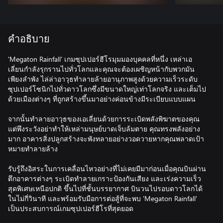
คำอธิบาย
'Megaton Rainfall' เกมซุปเปอร์ฮีโรมุมมองบุคคลที่หนึ่ง เหล่าเอ
เลี่ยนกำลังรุกรานไปทั่วโลกและคุณจะต้องเผชิญหน้ากับพวกมัน
เพียงลำพัง ไล่ล่าอาวุธทำลายล้ายอานุภาพสูงด้วยความเร็วระดับ
ซุปเปอร์โซนิกไปทั่วดาวโลกซึ่งมีขนาดใหญ่เท่าโลกจริง และเต็มไป
ด้วยเมืองต่างๆ ที่ถูกสร้างขึ้นมาอย่างค่อนข้างมีระเบียบแบบแผน
จากนั้นทำลายอาวุธของเอเลี่ยนด้วยการระเบิดพลังพิฆาตของคุณ
แต่พึงระวังอย่าทำให้เหล่ามนุษย์บาดเจ็บล้มตาย คุณทรงพลังอย่าง
มาก อาคารสิ่งปลูกสร้างจะพังทลายอย่างวอดวายหากคุณพลาดเป้า
หมายทำลายล้าง
รับรู้ถึงอิสระในการเคลื่อนไหวอย่างที่ไม่เคยมีมาก่อนเมื่อคุณบินผ่าน
ตึกอาคารต่างๆ ระเบิดทำลายเกราะป้องกันเสียง และเร่งความเร็ว
สุดพิเศษเหนือปกติ ขึ้นไปที่ชั้นบรรยากาศ บินวนไปรอบดาวโลกได้
ในไม่กี่วินาที และพร้อมรับมือการต่อสู้ที่จะพบ 'Megaton Rainfall'
เป็นประสบการณ์เกมซุปเปอร์ฮีโรที่สุดยอด