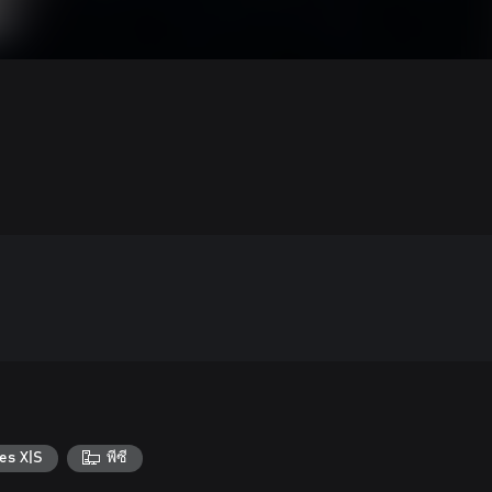
es X|S
พีซี