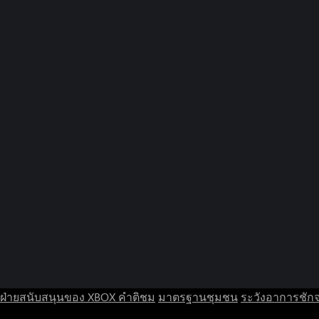
ฝ่ายสนับสนุนของ XBOX
คำติชม
มาตรฐานชุมชน
ระวังอาการชัก