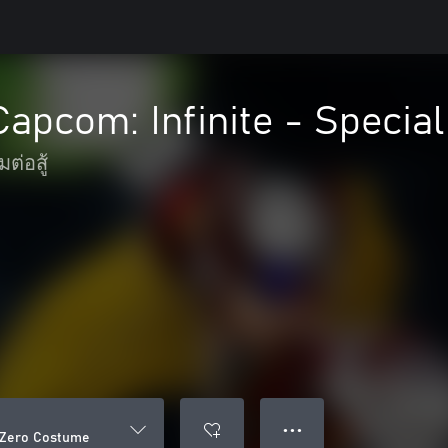
Capcom: Infinite - Speci
มต่อสู้
● ● ●
l Zero Costume