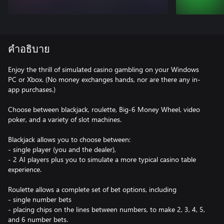
คำอธิบาย
Enjoy the thrill of simulated casino gambling on your Windows
PC or Xbox. (No money exchanges hands, nor are there any in-
app purchases.)
Choose between blackjack, roulette, Big-6 Money Wheel, video
poker, and a variety of slot machines.
Blackjack allows you to choose between:
- single player (you and the dealer),
- 2 AI players plus you to simulate a more typical casino table
experience.
Roulette allows a complete set of bet options, including
- single number bets
- placing chips on the lines between numbers, to make 2, 3, 4, 5,
and 6 number bets.