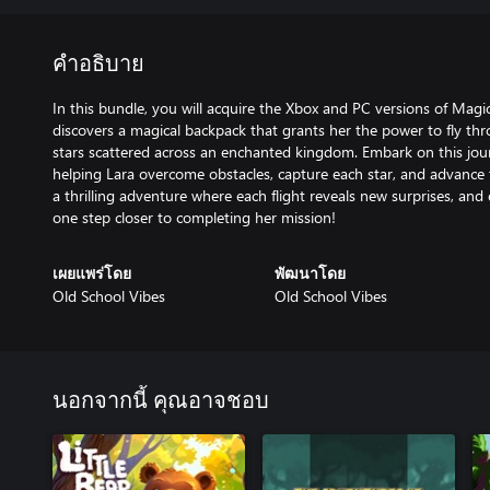
คำอธิบาย
In this bundle, you will acquire the Xbox and PC versions of Mag
discovers a magical backpack that grants her the power to fly thr
stars scattered across an enchanted kingdom. Embark on this journ
helping Lara overcome obstacles, capture each star, and advance 
a thrilling adventure where each flight reveals new surprises, and
one step closer to completing her mission!
เผยแพร่โดย
พัฒนาโดย
Old School Vibes
Old School Vibes
นอกจากนี้ คุณอาจชอบ