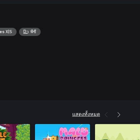
es X|S
พีซี
แสดงทั้งหมด