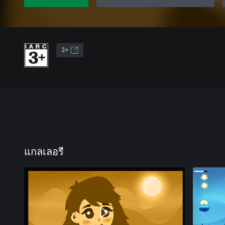
3+
แกลเลอรี