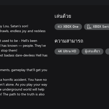
เล่นด้วย
ay Lou, Satan’s son!
XBOX One
XBOX Seri
Brawls, endless joy and reckless
it used to be - Hell's been
ความสามารถ
ld has known — people. They've
n stop them!
4K Ultra HD
ผู้เล่นเดียว
st badass dare-deviless Hell has
ments, gameplay that’ll get you
a horrific accident. You have no
n’t alone. As you play your way
nge underground world will help
 The path to the truth is also