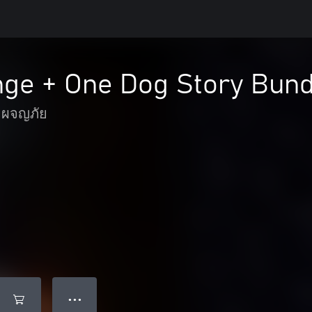
nge + One Dog Story Bund
ละผจญภัย
● ● ●