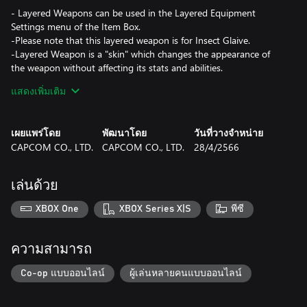
- Layered Weapons can be used in the Layered Equipment
Settings menu of the Item Box.
-Please note that this layered weapon is for Insect Glaive.
-Layered Weapon is a "skin" which changes the appearance of
the weapon without affecting its stats and abilities.
แสดงเพิ่มเติม
- Depending on the type of weapon, the sheathing/unsheathing
effects of the Hunter layered weapon "Lost Code" series may not
be displayed when performing special weapon
เผยแพร่โดย
พัฒนาโดย
วันที่วางจำหน่าย
sheathing/unsheathing.
CAPCOM CO., LTD.
CAPCOM CO., LTD.
28/4/2566
*This content is also available as part of one or more bundles.
เล่นด้วย
Please check your previous purchases to avoid duplication.
XBOX One
XBOX Series X|S
พีซี
ความสามารถ
Co-op แบบออนไลน์
ผู้เล่นหลายคนแบบออนไลน์