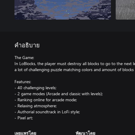
คำอธิบาย
The Game:
In LoBlocks, the player must destroy all blocks to go to the next l
a lot of challenging puzzle matching colors and amount of blocks 
Features:
- 40 challenging levels;
- 2 game modes (Arcade and classic with levels);
- Ranking online for arcade mode;
- Relaxing atmosphere;
- Authorial soundtrack in LoFi style;
- Pixel art;
เผยแพร่โดย
พัฒนาโดย