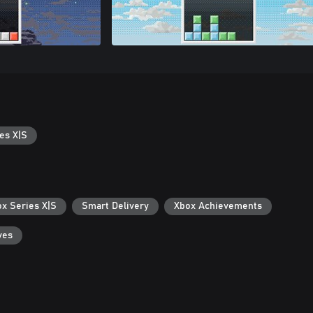
es X|S
ox Series X|S
Smart Delivery
Xbox Achievements
ves