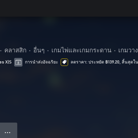
•
คลาสสิก
•
อื่นๆ
•
เกมไพ่และเกมกระดาน
•
เกมวา
es X|S
การนำส่งอัจฉริยะ
ลดราคา: ประหยัด ฿139.20, สิ้นสุดใน
● ● ●