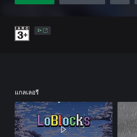
3+
แกลเลอรี