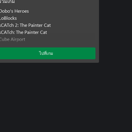
รวมเกม
Dobo's Heroes
LoBlocks
sCATch 2: The Painter Cat
sCATch: The Painter Cat
Cube Airport
Cube Farmer
Cube Railway
ไปที่เกม