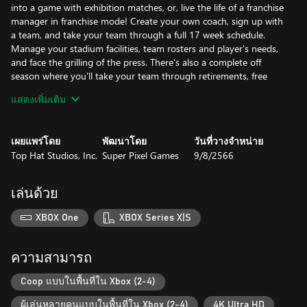
into a game with exhibition matches, or, live the life of a franchise
manager in franchise mode! Create your own coach, sign up with
a team, and take your team through a full 17 week schedule.
Manage your stadium facilities, team rosters and player's needs,
and face the grilling of the press. There's also a complete off
season where you'll take your team through retirements, free
agency, player progression, and a full 7 round draft. There's a
แสดงเพิ่มเติม
tournament mode for those who want just constant action!
Love creativity? In LEGEND BOWL, you can fully customize
เผยแพร่โดย
พัฒนาโดย
วันที่วางจำหน่าย
players, coaches, and teams to recreate your very own league.
Top Hat Studios, Inc.
Super Pixel Games
9/8/2566
Choose from a variety of hairstyles, faces, visors, earrings, hats,
headbands, gloves, and more to build as unique of a roster as
you can dream up. Tweak your rosters and build a legendary
เล่นด้วย
team using speed, agility, acceleration, and more to battle your
way through the gridiron! On top of that, LEGEND BOWL has a
XBOX One
XBOX Series X|S
realistic weather system. Play in clear, cloudy, rain, and snow
types of weather. Be careful not to get struck by lightning!
ความสามารถ
And that's not it - the game also supports couch multiplayer for
up to 4 players! Go head to head with your buddies, or split
Coop แบบในพื้นที่ใน Xbox (2-4)
responsibilities and control on the field.
ผู้เล่นหลายคนแบบในพื้นที่ใน Xbox (2-4)
4K Ultra HD