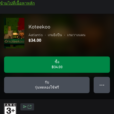
ข้ามไปที่เนื้อหาหลัก
Koteekoo
Aatlantis
•
เกมยิงปืน
•
เกมวางแผน
฿34.00
ซื้อ
฿34.00
รับ
● ● ●
รุ่นทดลองใช้ฟรี
3+