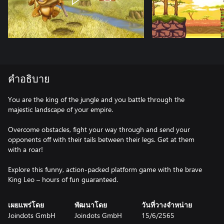
คำอธิบาย
You are the king of the jungle and you battle through the
majestic landscape of your empire.
Overcome obstacles, fight your way through and send your
opponents off with their tails between their legs. Get at them
with a roar!
Explore this funny, action-packed platform game with the brave
King Leo – hours of fun guaranteed.
เผยแพร่โดย
พัฒนาโดย
วันที่วางจำหน่าย
Joindots GmbH
Joindots GmbH
15/6/2565