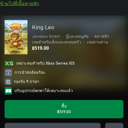
ข้ามไปที่เนื้อหาหลัก
King Leo
Joindots GmbH
•
บู๊และผจญภัย
•
คลาสสิก
•
เกมสำหรับเด็กและครอบครัว
•
เกมผ่านด่าน
฿519.00
เหมาะสมสําหรับ Xbox Series X|S
การนำส่งอัจฉริยะ
รองรับ 9 ภาษา
ปรับอุปกรณ์พกพาให้เหมาะสมแล้ว
ซื้อ
฿519.00