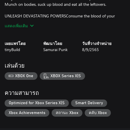
Munch on bodies, suck up blood and eat all the leftovers.
UNLEASH DEVASTATING POWERSConsume the blood of your
enemies to fuel Dusty’s deadly powers, slamming, ramming and
แสดงเพิ่มเติม
dancing your way through waves of FamilyCorp agents.
STAY HIDDEN
เผยแพร่โดย
พัฒนาโดย
วันที่วางจำหน่าย
Use your low profile to hide under furniture,avoid detection, and
tinyBuild
Samurai Punk
8/9/2565
perform powerful stealth attacks on unsuspecting enemies.
HACK THE WORLD
เล่นด้วย
Turn the environment against your foes by hacking smart devices
and turning them into deadly traps.
XBOX One
XBOX Series X|S
MEET POWERFUL ALLIES
Befriend animal allies and destroy Dusty’s enemies as an
ความสามารถ
unstoppable team.
Optimized for Xbox Series X|S
Smart Delivery
Xbox Achievements
สถานะ Xbox
คลับ Xbox