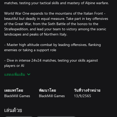
matches, testing your tactical skills and mastery of Alpine warfare.
World War One expands to the mountains of the Italian Front -
beautiful but deadly in equal measure. Take part in key offensives
of the Great War, from the Sixth Battle of the Isonzo to the
Strafexpedition, and lead your team to victory among the scenic
landscapes and peaks of Northern Italy.
- Master high altitude combat by leading offensives, flanking
enemies or taking a support role
- Dive in intense 24v24 matches, testing your skills against
players or AI
แสดงเพิ่มเติม
- Customize your class loadout with 50+ iconic WW1 weapons,
gear, special perks & cosmetics
เผยแพร่โดย
พัฒนาโดย
วันที่วางจำหน่าย
- Fight across The Italian Alps in dynamic battlefields, from city
BlackMill Games
BlackMill Games
13/9/2565
streets to vertical cliffs
- Immerse yourself in the Great War with historically-accurate
เล่นด้วย
maps, weapons, uniforms & music