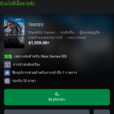
ข้ามไปที่เนื้อหาหลัก
Isonzo
BlackMill Games
•
เกมยิงปืน
•
บู๊และผจญภัย
•
เกมจำลองสถานการณ์
•
เกมวางแผน
฿1,059.00+
เหมาะสมสําหรับ Xbox Series X|S
การนำส่งอัจฉริยะ
ฟีเจอร์การช่วยสำหรับการเข้าถึง 1 รายการ
รองรับ 13 ภาษา
ซื้อ
฿1,059.00+