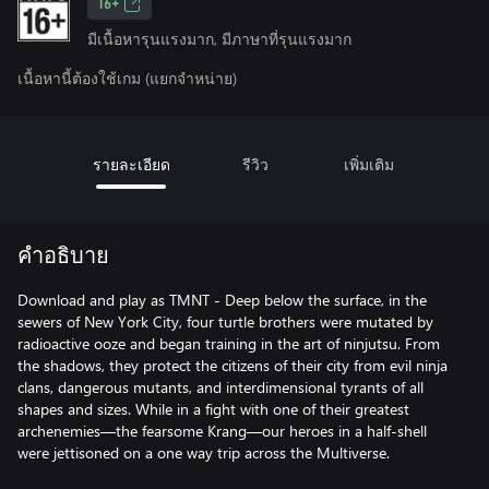
16+
มีเนื้อหารุนแรงมาก, มีภาษาที่รุนแรงมาก
เนื้อหานี้ต้องใช้เกม (แยกจำหน่าย)
รายละเอียด
รีวิว
เพิ่มเติม
คำอธิบาย
Download and play as TMNT - Deep below the surface, in the
sewers of New York City, four turtle brothers were mutated by
radioactive ooze and began training in the art of ninjutsu. From
the shadows, they protect the citizens of their city from evil ninja
clans, dangerous mutants, and interdimensional tyrants of all
shapes and sizes. While in a fight with one of their greatest
archenemies—the fearsome Krang—our heroes in a half-shell
were jettisoned on a one way trip across the Multiverse.