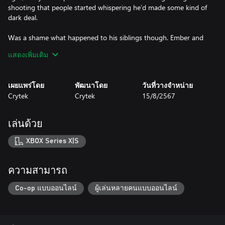
shooting that people started whispering he’d made some kind of
dark deal.
Was a shame what happened to his siblings though. Ember and
Ash, they were called. Figures, seeing as they burned up inside
แสดงเพิ่มเติม
the shack the ten of them lived packed into. All the others made
it out. God marked them for the fire with names like that. Turner
named his pistols after them. Said every shot was to remind him
เผยแพร่โดย
พัฒนาโดย
วันที่วางจำหน่าย
of them. Keep their memory alive. But I heard it was Turner who
Crytek
Crytek
15/8/2567
started the fire in the first place. Memory, guilt, loyalty. They’re
funny things out here in the Bayou. Have a way of getting all
twisted up into something sinister.
เล่นด้วย
Turner still acts like he has a lot to prove, but these days, he has
XBOX Series X|S
the skill to prove it, especially with those two Caldwell
Conversation Pistols at his sides. Wouldn’t recommend
partnering up with him, but wouldn’t recommend
ความสามารถ
underestimating him either. Not anymore. The runt come back to
roost.
Co-op แบบออนไลน์
ผู้เล่นหลายคนแบบออนไลน์