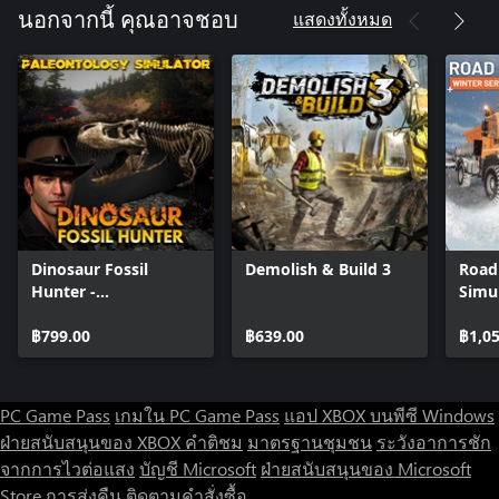
and new technologies will expedite your work.
แสดงทั้งหมด
นอกจากนี้ คุณอาจชอบ
Demolish! - Some of the houses must be cleaned up and rebuilt
from scratches.
Go back in time - Travel across many periods in history and try
to build all iconic designs
Diverse climate - scorching and freezing temperatures can be a
challenge to sustain. Be aware of dangerous fauna.
Dinosaur Fossil
Demolish & Build 3
Road
Hunter -
Simul
Paleontology
Servi
Simulator
฿799.00
฿639.00
฿1,0
PC Game Pass
เกมใน PC Game Pass
แอป XBOX บนพีซี Windows
ฝ่ายสนับสนุนของ XBOX
คำติชม
มาตรฐานชุมชน
ระวังอาการชัก
จากการไวต่อแสง
บัญชี Microsoft
ฝ่ายสนับสนุนของ Microsoft
Store
การส่งคืน
ติดตามคำสั่งซื้อ