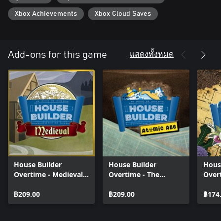
buildings that everyone will love!
Xbox Achievements
Xbox Cloud Saves
HOUSE BUILDER – MAIN FEATURES:
To build a first-class house, start with choosing the perfect
แสดงทั้งหมด
Add-ons for this game
location. You can select every place in the world! Boiling Africa,
frosty Siberia or tropical Amazon Rainforest? It’s up to you!
Next let’s focus on the project - you can create different types of
buildings - from miserable little shed to exclusive mansion. This
will depend also on the materials you will use. Each of them has
different properties. Using a wrong material will cause unpleasant
consequences. Prove your cleverness and knowledge to prevent
any glitch in construction. By the time your skill will be better and
buildings more advanced. When all the pieces are set, it only
takes a moment to finish and give a unique look to your house.
The buyers will be delighted!
House Builder
House Builder
Hous
Overtime - Medieval
Overtime - The
Over
MAIN FEATURES
DLC
Atomic Age DLC
DLC
฿209.00
฿209.00
฿174
Build all over the world - Learn more about the architectural style
of the region and let your imagination run wild!
Learn new technologies - With every building your skill improves