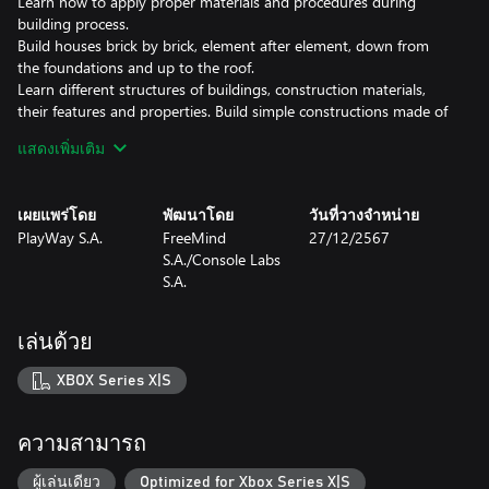
Learn how to apply proper materials and procedures during
building process.
Build houses brick by brick, element after element, down from
the foundations and up to the roof.
Learn different structures of buildings, construction materials,
their features and properties. Build simple constructions made of
primitive materials, but also ultramodern buildings featuring the
แสดงเพิ่มเติม
latest technological discoveries.
Use various tools depending on the situations and requirements.
เผยแพร่โดย
พัฒนาโดย
วันที่วางจำหน่าย
Improve your skills, use better equipment to be able to build
PlayWay S.A.
FreeMind
27/12/2567
complex structures quickly and efficiently.
S.A./Console Labs
S.A.
Sometimes there is no way out. Demolish everyting on you way
and start over!
เล่นด้วย
ABOUT HOUSE BUILDER
XBOX Series X|S
Building is your hobby? Thanks to the House Builder you will
become a one-man construction crew! Find a perfect piece of
land and create something amazing there! Constructing is only
ความสามารถ
limited by your imagination and bank balance… So control your
resources, keep up with construction standards and raise
ผู้เล่นเดียว
Optimized for Xbox Series X|S