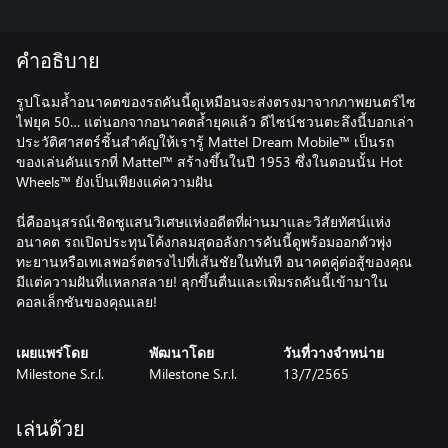
คำอธิบาย
รูปโฉมล้ำอนาคตของรถคันนี้ดูเหมือนจะส่งตรงมาจากภาพยนตร์ไซ
ไฟยุค 50… แต่นอกจากอนาคตล้ำยุคแล้ว ดีไซน์ชวนตะลึงนี้บอกเล่า
ประวัติศาสตร์ชิ้นสำคัญให้เรารู้ Mattel Dream Mobile™ เป็นรถ
ของเล่นคันแรกที่ Mattel™ สร้างขึ้นในปี 1953 ซึ่งในตอนนั้น Hot
Wheels™ ยังเป็นเพียงแค่ความฝัน
นี่คืออนุสรณ์เชิดชูแสนวิเศษแห่งอดีตที่ผ่านมาและวิสัยทัศน์แห่ง
อนาคต รถเปิดประทุนโค้งกลมสุดอลังการคันนี้ดูพร้อมออกตัวพุ่ง
ทะยานหรือเทเลพอร์ตตรงไปที่เส้นชัยในทันที อนาคตคู่ต่อสู้ของคุณ
มีแต่ความฝันที่แหลกสลาย! ลุกขึ้นตื่นและเพิ่มรถคันนี้เข้ามาใน
คอลเล็กชันของคุณเลย!
เผยแพร่โดย
พัฒนาโดย
วันที่วางจำหน่าย
Milestone S.r.l.
Milestone S.r.l.
13/7/2565
เล่นด้วย