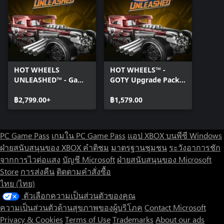
HOT WHEELS
HOT WHEELS™ -
UNLEASHED™ - Game
GOTY Upgrade Pack -
Of The Year Edition -
Windows Edition
Windows Edition
฿2,799.00+
฿1,579.00
PC Game Pass
เกมใน PC Game Pass
แอป XBOX บนพีซี Windows
ฝ่ายสนับสนุนของ XBOX
คำติชม
มาตรฐานชุมชน
ระวังอาการชัก
จากการไวต่อแสง
บัญชี Microsoft
ฝ่ายสนับสนุนของ Microsoft
Store
การส่งคืน
ติดตามคำสั่งซื้อ
ไทย (ไทย)
ตัวเลือกความเป็นส่วนตัวของคุณ
ความเป็นส่วนตัวด้านสุขภาพของผู้บริโภค
Contact Microsoft
Privacy & Cookies
Terms of Use
Trademarks
About our ads