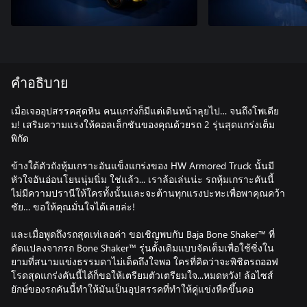
คำอธิบาย
เมื่อเจออุปสรรคสุดหิน คนแกร่งก็มีแต่เดินหน้าลุยไป… จนถึงโพเดีย
ม! เสริมความแรงให้คอลเล็กชันของคุณด้วยรถ 2 รุ่นสุดแกร่งเต็ม
พิกัด
ข้างใต้ตัวถังหุ้มเกราะอันแข็งแกร่งของ HW Armored Truck นั้นมี
หัวใจอันอ่อนโยนนุ่มนิ่ม ใช่แล้ว... เราล้อเล่นน่ะ รถหุ้มเกราะคันนี้
ไม่มีความปรานีให้ใครทั้งนั้นและจะต้านทุกแรงปะทะเพื่อพาคุณคว้า
ชัย… ขอให้คุณมั่นใจได้เลยล่ะ!
และเมื่อพูดถึงรถสุดเท่เลอค่า ขอเชิญพบกับ Baja Bone Shaker™ ที่
ดัดแปลงจากรถ Bone Shaker™ รุ่นดั้งเดิมแบบจัดเต็มเพื่อใช้ซิ่งใน
ยามที่สนามแข่งธรรมดาไม่เด็ดถึงใจพอ ใครที่คิดว่าจะพิชิตรถออฟ
โรดสุดแกร่งคันนี้ได้ก็ขอให้เตรียมตัวเตรียมใจ...หมดหวัง! ล้อไซส์
ยักษ์ของรถคันนี้ทำให้มันเป็นอุปสรรคที่ทำให้คู่แข่งหืดขึ้นคอ