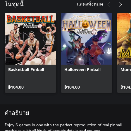
แสดงทั้งหมด
ในชุดนี้
Basketball Pinball
Halloween Pinball
Mumm
฿104.00
฿104.00
฿104
คำอธิบาย
Enjoy 6 games in one with the perfect reproduction of real pinball
machines, with all kinds of graphic details and sounds.