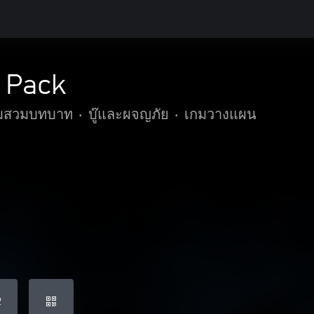
 Pack
มสวมบทบาท
•
บู๊และผจญภัย
•
เกมวางแผน