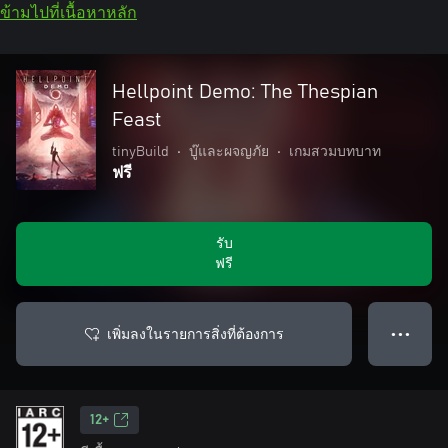
ข้ามไปที่เนื้อหาหลัก
Hellpoint Demo: The Thespian
Feast
tinyBuild
•
บู๊และผจญภัย
•
เกมสวมบทบาท
ฟรี
รับ
ฟรี
เพิ่มลงในรายการสิ่งที่ต้องการ
● ● ●
12+