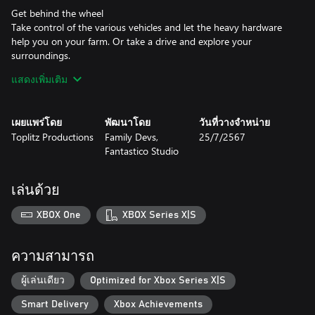
Get behind the wheel
Take control of the various vehicles and let the heavy hardware
help you on your farm. Or take a drive and explore your
surroundings.
แสดงเพิ่มเติม
Enjoy the open world
Explore the rich world and discover the secrets of the distinctive
environments. Follow your heart and experience Harvest Days at
เผยแพร่โดย
พัฒนาโดย
วันที่วางจำหน่าย
your own pace.
Toplitz Productions
Family Devs,
25/7/2567
Fantastico Studio
There’s more than farming
Relax from a hard day of farm work and enjoy more than 40
activities. The fun in Harvest Days never stops.
เล่นด้วย
Craftspeople Wanted
XBOX One
XBOX Series X|S
Collect resources and craft various items. Decorate and furnish
your house or sell your manufactured items in the neighborhood.
ความสามารถ
Protect nature
Nature conservation comes first: Collect garbage and recycle it.
ผู้เล่นเดียว
Optimized for Xbox Series X|S
Take the solar charged eScooter for a spin and explore the
Smart Delivery
Xbox Achievements
environment climate neutral.