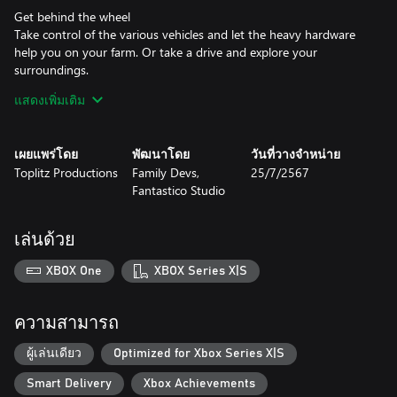
Get behind the wheel
Take control of the various vehicles and let the heavy hardware
help you on your farm. Or take a drive and explore your
surroundings.
แสดงเพิ่มเติม
Enjoy the open world
Explore the rich world and discover the secrets of the distinctive
environments. Follow your heart and experience Harvest Days at
เผยแพร่โดย
พัฒนาโดย
วันที่วางจำหน่าย
your own pace.
Toplitz Productions
Family Devs,
25/7/2567
Fantastico Studio
There’s more than farming
Relax from a hard day of farm work and enjoy more than 40
activities. The fun in Harvest Days never stops.
เล่นด้วย
Craftspeople Wanted
XBOX One
XBOX Series X|S
Collect resources and craft various items. Decorate and furnish
your house or sell your manufactured items in the neighborhood.
ความสามารถ
Protect nature
Nature conservation comes first: Collect garbage and recycle it.
ผู้เล่นเดียว
Optimized for Xbox Series X|S
Take the solar charged eScooter for a spin and explore the
Smart Delivery
Xbox Achievements
environment climate neutral.