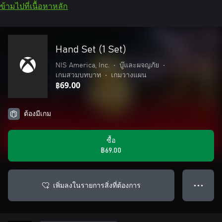
ข้ามไปที่เนื้อหาหลัก
Hand Set (1 Set)
NIS America, Inc.
•
บู๊และผจญภัย
•
เกมสวมบทบาท
•
เกมวางแผน
฿69.00
ต้องมีเกม
ซื้อ
฿69.00
เพิ่มลงในรายการสิ่งที่ต้องการ
● ● ●