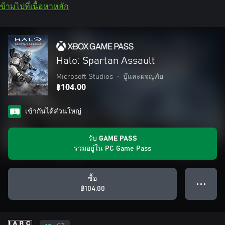
ข้ามไปที่เนื้อหาหลัก
Halo: Spartan Assault
Microsoft Studios
•
บู๊และผจญภัย
฿104.00
เข้ากันได้ส่วนใหญ่
รับ GAME PASS
รวมอยู่ใน PC Game Pass
ซื้อ
● ● ●
฿104.00