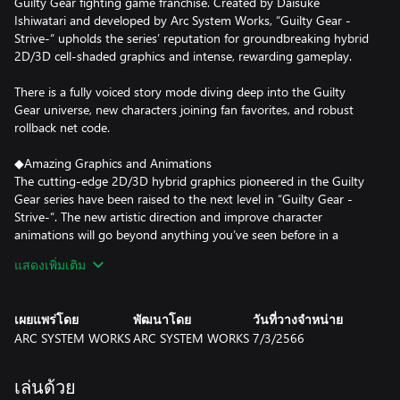
Guilty Gear fighting game franchise. Created by Daisuke
Ishiwatari and developed by Arc System Works, “Guilty Gear -
Strive-“ upholds the series’ reputation for groundbreaking hybrid
2D/3D cell-shaded graphics and intense, rewarding gameplay.
There is a fully voiced story mode diving deep into the Guilty
Gear universe, new characters joining fan favorites, and robust
rollback net code.
◆Amazing Graphics and Animations
The cutting-edge 2D/3D hybrid graphics pioneered in the Guilty
Gear series have been raised to the next level in “Guilty Gear -
Strive-“. The new artistic direction and improve character
animations will go beyond anything you’ve seen before in a
fighting game!
แสดงเพิ่มเติม
◆New Revolution in Fighting Games!
Guilty Gear -Strive- brings a number of new and innovative
เผยแพร่โดย
พัฒนาโดย
วันที่วางจำหน่าย
game play mechanics designed to allow players new to the series
ARC SYSTEM WORKS
ARC SYSTEM WORKS
7/3/2566
to quickly learn the fundamentals while maintaining the deep,
creative gameplay Guilty Gear is praised for. New additions to the
series such as a wall-breaking mechanic will allow for new and
เล่นด้วย
exciting approaches to battle.