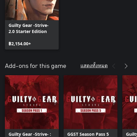
Guilty Gear -Strive-
2.0 Starter Edition
฿2,154.00+
แสดงทั้งหมด
Add-ons for this game
Guilty Gear -Strive- :
GGST Season Pass 5
Guilt