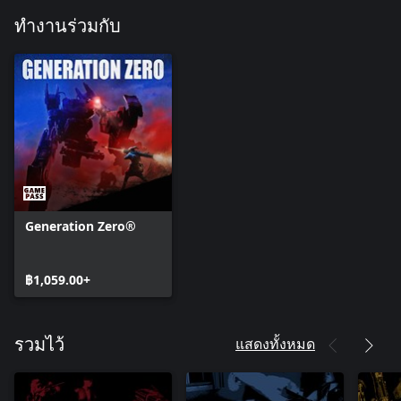
• G79 Smoke Grenade - A smoke-producing round that fits the
G79 Grenade Launcher. This shell deals no damage but instead
ทำงานร่วมกับ
creates a smoke screen at the point of impact which hinders
enemies' visual prowess.
• G79 HE Grenade - A high-explosive round that fits the G79
Grenade Launcher. This low-velocity shell is capable of dealing
moderate explosive damage to armored targets.
• G79 EMP Grenade - A non-damaging, electromagnetic pulse
round that fits the G79 Grenade Launcher. This shell, once
detonated, is capable of knocking out all electronic devices within
a short range for an extended period of time.
Crafting schematics included:
Generation Zero®
• G79 Smoke Grenade - Ammo crafting schematic that makes
G79 Smoke Grenades.
• G79 HE Grenade - Ammo crafting schematic that makes G79
฿1,059.00+
HE Grenades.
• G79 EMP Grenade - Ammo crafting schematic that makes G79
แสดงทั้งหมด
รวมไว้