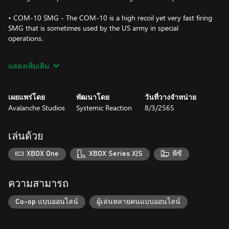
• COM-10 SMG - The COM-10 is a high recoil yet very fast firing
SMG that is sometimes used by the US army in special
operations.
• S21 - A sniper version of the classic S14 battle rifle with
แสดงเพิ่มเติม
improved accuracy and adjustments to fit a scope mount.
• G79 Grenade Launcher - The G79 was created by the US army
เผยแพร่โดย
พัฒนาโดย
วันที่วางจำหน่าย
to grant infantry an impressive mix of firepower, range and
Avalanche Studios
Systemic Reaction
8/3/2565
accuracy and at the same time achieve being more portable than
a mortar.
เล่นด้วย
Weapon attachments included:
• COM-10 Silencer - A unique silencer for the COM-10.
XBOX One
XBOX Series X|S
พีซี
Attaching this mod will significantly reduce the noise created by
each shot.
• COM-10 Extended Magazine - An extended magazine for the
ความสามารถ
COM-10 SMG. Attaching this mod will increase the weapon's
ammo capacity.
Co-op แบบออนไลน์
ผู้เล่นหลายคนแบบออนไลน์
• S21 Extended Magazine - An extended magazine for the S21.
Attaching this mod will increase the weapon's ammo capacity.