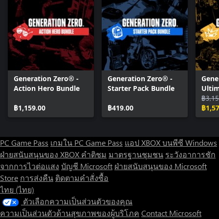
Generation Zero® -
Generation Zero® -
Gene
Action Hero Bundle
Starter Pack Bundle
Ulti
฿3,15
฿1,159.00
฿419.00
฿1,5
PC Game Pass
เกมใน PC Game Pass
แอป XBOX บนพีซี Windows
ฝ่ายสนับสนุนของ XBOX
คำติชม
มาตรฐานชุมชน
ระวังอาการชัก
จากการไวต่อแสง
บัญชี Microsoft
ฝ่ายสนับสนุนของ Microsoft
Store
การส่งคืน
ติดตามคำสั่งซื้อ
ไทย (ไทย)
ตัวเลือกความเป็นส่วนตัวของคุณ
ความเป็นส่วนตัวด้านสุขภาพของผู้บริโภค
Contact Microsoft