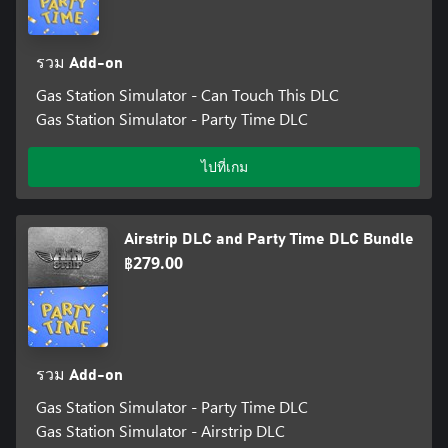
for the future is here. From
tables to desks to banners and lights, your Warehouse and
Workshop now possess a full
suite of purchasable customisations! Make the diamond in the
รวม Add-on
sand shine even brighter than before.
Gas Station Simulator - Can Touch This DLC
Gas Station Simulator - Party Time DLC
Let the party begin
There is nothing like a cool night party in the middle of nowhere.
When the normal customer traffic goes down, this might be
ไปที่เกม
another revenue stream to open up. Create a great party spot to
attract people, offer them interesting products and cater to their
needs. The more successful your parties and the more the
Airstrip DLC and Party Time DLC Bundle
partygoers are satisfied, the more money you earn and the
฿279.00
bigger the party.
รวม Add-on
Gas Station Simulator - Party Time DLC
Gas Station Simulator - Airstrip DLC