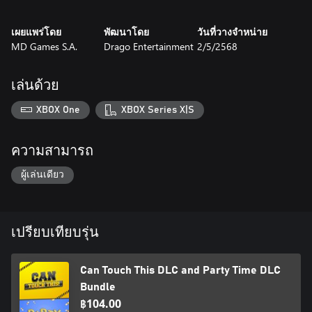
put trash cans or where to
move the cash register to. Direct the crowd. Show your
เผยแพร่โดย
พัฒนาโดย
วันที่วางจำหน่าย
customers the right way to orderly
MD Games S.A.
Drago Entertainment
2/5/2568
queue without taking too much space. It's time to take interior
customisation to a completely
new level.
เล่นด้วย
Paint & Spray!
No need to stare at an empty canvas any longer! Grab your
XBOX One
XBOX Series X|S
spray can and add a little
personal touch to any surface you can lay your hands on. With
adjustable scale and rotation,
ความสามารถ
you can spray anything from large murals to tiny easter eggs
hidden somewhere in the
ผู้เล่นเดียว
corners of your station. Combine existing decals with each other,
creating even more
elaborate and complex pieces of art. And whenever you start
feeling like you're running out,
เปรียบเทียบรุ่น
more designs lie hidden all around for you to unlock!
Warehouse & Workshop
Can Touch This DLC and Party Time DLC
Did you ever feel like your station was missing something? That
flair didn't quite measure up
Bundle
to par when looking beyond your main building? Have no fear
฿104.00