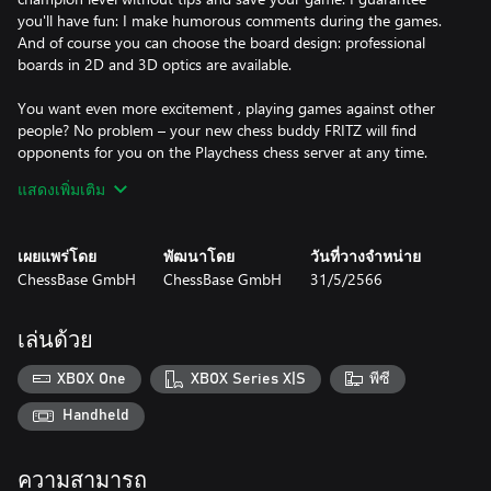
you'll have fun: I make humorous comments during the games.
And of course you can choose the board design: professional
boards in 2D and 3D optics are available.
You want even more excitement , playing games against other
people? No problem – your new chess buddy FRITZ will find
opponents for you on the Playchess chess server at any time.
Choose a time to play and off you go.
แสดงเพิ่มเติม
I'm not just a normal bot. I'm FRITZ, the incredible new chess
dimension! Now on your Xbox!
เผยแพร่โดย
พัฒนาโดย
วันที่วางจำหน่าย
ChessBase GmbH
ChessBase GmbH
31/5/2566
เล่นด้วย
XBOX One
XBOX Series X|S
พีซี
Handheld
ความสามารถ