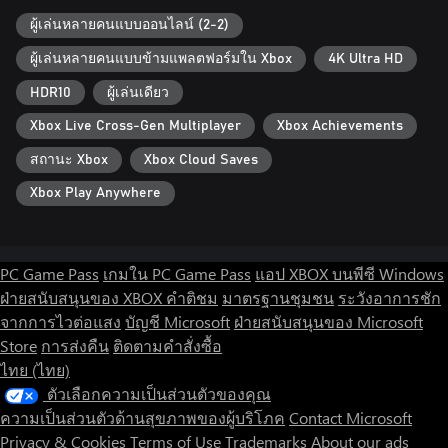
ผู้เล่นหลายคนแบบออนไลน์ (2-2)
ผู้เล่นหลายคนแบบข้ามแพลตฟอร์มใน Xbox
4K Ultra HD
HDR10
ผู้เล่นเดียว
Xbox Live Cross-Gen Multiplayer
Xbox Achievements
สถานะ Xbox
Xbox Cloud Saves
Xbox Play Anywhere
PC Game Pass
เกมใน PC Game Pass
แอป XBOX บนพีซี Windows
ฝ่ายสนับสนุนของ XBOX
คำติชม
มาตรฐานชุมชน
ระวังอาการชัก
จากการไวต่อแสง
บัญชี Microsoft
ฝ่ายสนับสนุนของ Microsoft
Store
การส่งคืน
ติดตามคำสั่งซื้อ
ไทย (ไทย)
ตัวเลือกความเป็นส่วนตัวของคุณ
ความเป็นส่วนตัวด้านสุขภาพของผู้บริโภค
Contact Microsoft
Privacy & Cookies
Terms of Use
Trademarks
About our ads