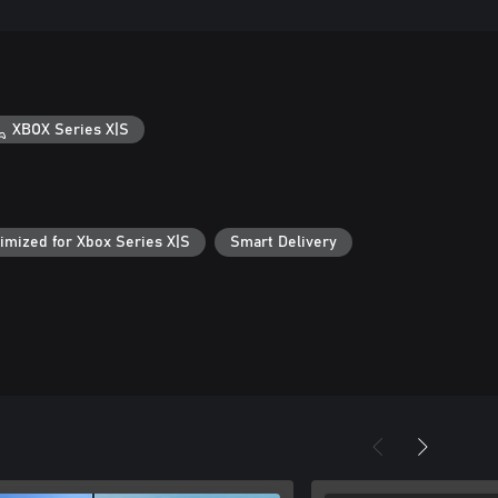
XBOX Series X|S
imized for Xbox Series X|S
Smart Delivery