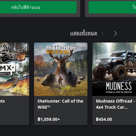
izon 5 Welcome Pack
Forza Horizon 5 Pre
กลับไปที่ด้านบน
ไ
Forza Motorsport Ra
Forza Horizon 5 VIP
Forza Motorsport VI
Forza Horizon 5 Wel
แสดงทั้งหมด
Forza Motorsport W
ets
theHunter: Call of the
Mudness Offroad -
Wild™
4x4 Truck Car
Simulator
฿1,059.00+
฿454.00