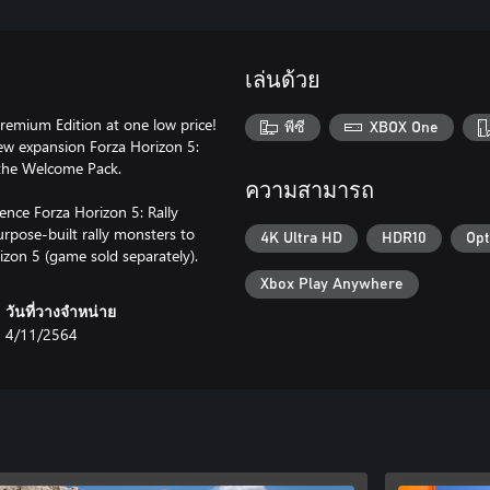
เล่นด้วย
remium Edition at one low price!
พีซี
XBOX One
ew expansion Forza Horizon 5:
 the Welcome Pack.
ความสามารถ
nce Forza Horizon 5: Rally
rpose-built rally monsters to
4K Ultra HD
HDR10
Opt
zon 5 (game sold separately).
Xbox Play Anywhere
วันที่วางจำหน่าย
4/11/2564