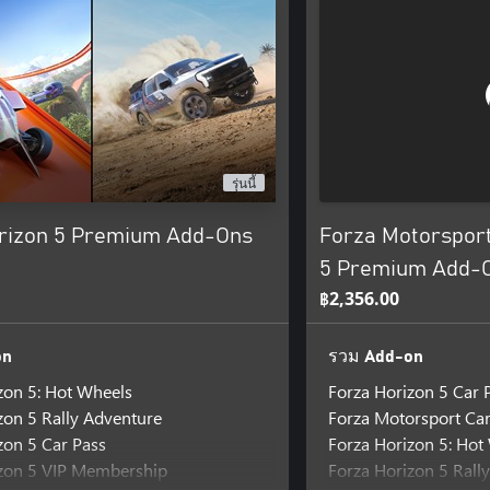
รุ่นนี้
rizon 5 Premium Add-Ons
Forza Motorsport
5 Premium Add-
฿2,356.00
on
รวม Add-on
zon 5: Hot Wheels
Forza Horizon 5 Car 
zon 5 Rally Adventure
Forza Motorsport Car
zon 5 Car Pass
Forza Horizon 5: Hot
izon 5 VIP Membership
Forza Horizon 5 Rall