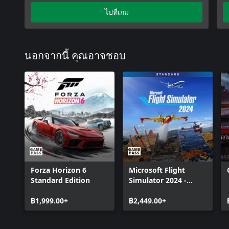
Forza Horizon 5 2018 Ferrari FXX-K E
ไปที่เกม
Forza Horizon 5 2017 Ferrari J50
Forza Horizon 5 2019 Ferrari Monza SP2
Forza Horizon 5 1966 Jaguar XJ13
นอกจากนี้ คุณอาจชอบ
Forza Horizon 5 1993 Jaguar XJ220S
Forza Horizon 5 1973 Lamborghini Espada
400 GT
Forza Horizon 5 2020 Lamborghini Huracán
EVO
Forza Horizon 5 2010 Porsche 911 SC
Forza Horizon 5 2017 #25 Ferrari 488
Forza Horizon 5 1986 Ford Mustang SVO
Forza Horizon 5 1992 Mazda 323 GT-R
Forza Horizon 6
Microsoft Flight
Forza Horizon 5 2005 MG SV-R
Standard Edition
Simulator 2024 -
Forza Horizon 5 2006 Noble M400
Standard Edition
Forza Horizon 5 2020 Toyota Tundra TRD
฿1,999.00+
฿2,449.00+
Forza Horizon 5 2021 VW Golf R
Forza Horizon 5 2021 McLaren 620R