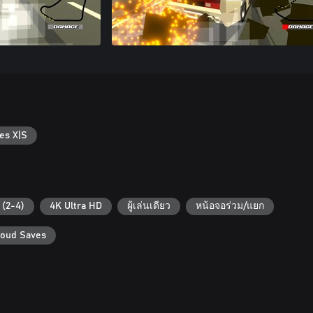
es X|S
 (2-4)
4K Ultra HD
ผู้เล่นเดียว
หน้อจอร่วม/แยก
loud Saves