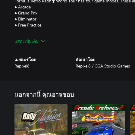
Formula Retro Racing: World Tour has four game modes. These ar
● Arcade
● Grand Prix
● Eliminator
● Free Practice
Features
แสดงเพิ่มเติม
A new generation of arcade racing
Everything you know and love about arcade racing is here, inclu
เผยแพร่โดย
พัฒนาโดย
racing fields and epic crashes. A responsive handling engine bring
Repixel8
Repixel8 / CGA Studio Games
adds an element of realism to every moment on the track.
Low poly visuals for the modern age
Fans of 90s racers will feel right at home in Formula Retro Racin
visuals - updated with 4k resolution and a crisp 60fps performan
นอกจากนี้ คุณอาจชอบ
Vehicle types
Race in a number of exciting new vehicle types, including high-p
cars that can drift through corners. Each of the two car classes has 
single-seater style formula cars (including touring, rally and cigar
throwback vehicles spanning from the 40s to the noughties. Each
each track feel different. It’s up to you to find the best lines and 