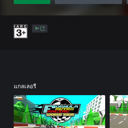
3+
แกลเลอรี