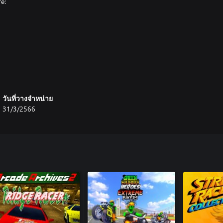
e:
ding countdown timers, packed
วันที่วางจำหน่าย
s modern racing sensibilities and
31/3/2566
g: World Tour thanks to low-poly
ce speed.
erformance race cars and muscle
five variations; five different
) and five muscle cars with
 car handles uniquely, making
breaking points for each vehicle.