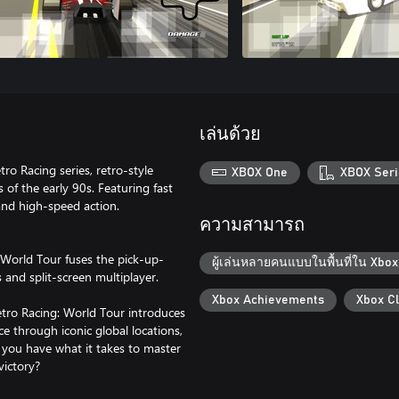
เล่นด้วย
ro Racing series, retro-style
XBOX One
XBOX Seri
 of the early 90s. Featuring fast
 and high-speed action.
ความสามารถ
 World Tour fuses the pick-up-
ผู้เล่นหลายคนแบบในพื้นที่ใน Xbox
s and split-screen multiplayer.
Xbox Achievements
Xbox C
Retro Racing: World Tour introduces
ce through iconic global locations,
 you have what it takes to master
victory?