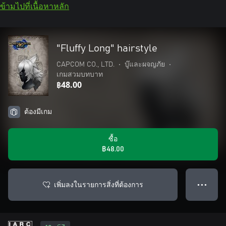
ข้ามไปที่เนื้อหาหลัก
"Fluffy Long" hairstyle
CAPCOM CO., LTD.
•
บู๊และผจญภัย
•
เกมสวมบทบาท
฿48.00
ต้องมีเกม
ซื้อ
฿48.00
เพิ่มลงในรายการสิ่งที่ต้องการ
● ● ●