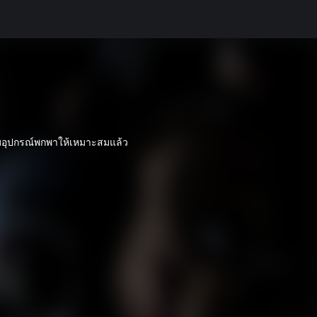
บอุปกรณ์พกพาให้เหมาะสมแล้ว