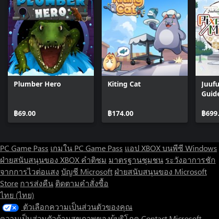
Plumber Hero
Kiting Cat
Juuf
Guide
Mus
฿69.00
฿174.00
฿699
PC Game Pass
เกมใน PC Game Pass
แอป XBOX บนพีซี Windows
ฝ่ายสนับสนุนของ XBOX
คำติชม
มาตรฐานชุมชน
ระวังอาการชัก
จากการไวต่อแสง
บัญชี Microsoft
ฝ่ายสนับสนุนของ Microsoft
Store
การส่งคืน
ติดตามคำสั่งซื้อ
ไทย (ไทย)
ตัวเลือกความเป็นส่วนตัวของคุณ
ความเป็นส่วนตัวด้านสุขภาพของผู้บริโภค
Contact Microsoft