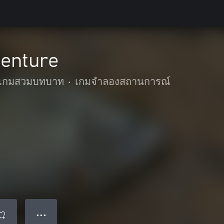
venture
เกมสวมบทบาท
•
เกมจำลองสถานการณ์
● ● ●