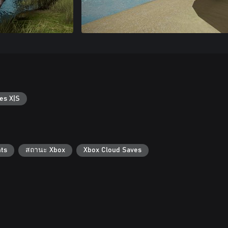
es X|S
ts
สถานะ Xbox
Xbox Cloud Saves