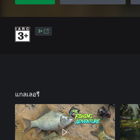
3+
แกลเลอรี