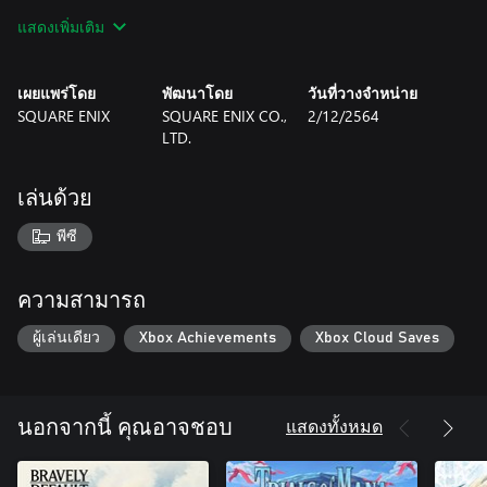
change the world!
แสดงเพิ่มเติม
STORY
Freed from the tyranny of the gods, it was the dawn of a new
เผยแพร่โดย
พัฒนาโดย
วันที่วางจำหน่าย
age. Three years after the fateful events of FINAL FANTASY XIII, a
SQUARE ENIX
SQUARE ENIX CO.,
2/12/2564
young man named Noel appears to deliver a message to Serah:
LTD.
“Come with me on a journey across time and space, beyond
which she is waiting.” Determined to save her one and only sister,
Serah clutches the weapon bestowed upon her by Lightning and
เล่นด้วย
sets forth into the future.
พีซี
【Notes】
■This version of the game has had no changes or additions made
to the story of the original FINAL FANTASY XIII-2.
ความสามารถ
■Contains some downloadable content originally released for the
ผู้เล่นเดียว
Xbox Achievements
Xbox Cloud Saves
game, including extra episodes, enemies, and costumes (excludes
additional weapons, collaboration outfits, and pre-order/purchase
bonus items).
แสดงทั้งหมด
นอกจากนี้ คุณอาจชอบ
■The bonus items originally awarded for having save data from
previous games in the series will be awarded in this version