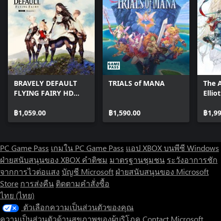
regardless of whether there is suitable save data present or not.
■Includes no functionality linked to social networking sites.
■Downloadable content included in-game
Opponent: Omega
Opponent: Lightning & Amodar
Opponent: Nabaat
Opponent: Ultros & Typhon
BRAVELY DEFAULT
TRIALS of MANA
The 
Opponent: PuPu
FLYING FAIRY HD
Ellio
Opponent: Gilgamesh
Remaster
Tales
Serah's Outfit: Summoner's Garb
฿1,059.00
฿1,590.00
฿1,9
Serah's Outfit: Beachwear
Serah's Outfit: White Mage
Noel's Outfit: Battle Attire
PC Game Pass
เกมใน PC Game Pass
แอป XBOX บนพีซี Windows
Noel's Outfit: Spacetime Guardian
Noel's Outfit: Black Mage
ฝ่ายสนับสนุนของ XBOX
คำติชม
มาตรฐานชุมชน
ระวังอาการชัก
Mog's Outfits: A Wondrous Wardrobe
จากการไวต่อแสง
บัญชี Microsoft
ฝ่ายสนับสนุนของ Microsoft
Sazh: Heads or Tails?
Store
การส่งคืน
ติดตามคำสั่งซื้อ
Lightning: Requiem of the Goddess
ไทย (ไทย)
Snow: Perpetual Battlefield
ตัวเลือกความเป็นส่วนตัวของคุณ
ความเป็นส่วนตัวด้านสุขภาพของผู้บริโภค
Contact Microsoft