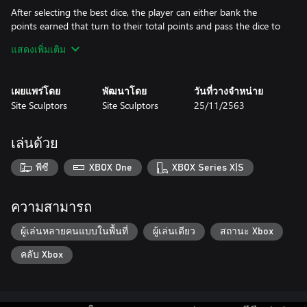
After selecting the best dice, the player can either bank the
points earned that turn to their total points and pass the dice to
the next player or risk the points earned that turn and roll the
แสดงเพิ่มเติม
remaining dice again, hoping to earn more points.
The selected dice in the dice holder are automatically calculated
for the best possible score. If any die has a ? over it, the die has
เผยแพร่โดย
พัฒนาโดย
วันที่วางจำหน่าย
no value and must be removed before the player can continue.
Site Sculptors
Site Sculptors
25/11/2563
Sometimes selected dice will show a ? until enough dice are
selected to make a value (as in 3 of a kind).
เล่นด้วย
Common scoring combinations are shown in the game on the
right panel, but there too many other scoring combinations to
พีซี
XBOX One
XBOX Series X|S
show them all.
If the remaining dice rolled can not make a scoring combination,
then the word “Farkle” appears on the screen indicating that the
ความสามารถ
the player has FARKLED and forfits all points for that turn.
Once in a while, the player manages to use all six dice (either in
ผู้เล่นหลายคนแบบในพื้นที่
ผู้เล่นเดียว
สถานะ Xbox
one or several rolls). When this occurs, it is known as “Hot Dice”
คลับ Xbox
and the player is allowed to roll all 6 dice again, adding to the
score. If the player farkles in any of these bonus rolls, all points
for that turn are lost.