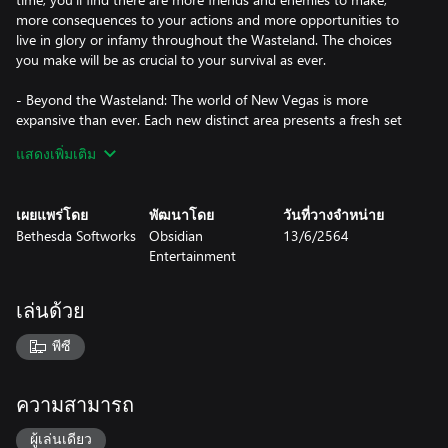
more consequences to your actions and more opportunities to
live in glory or infamy throughout the Wasteland. The choices
you make will be as crucial to your survival as ever.
- Beyond the Wasteland: The world of New Vegas is more
expansive than ever. Each new distinct area presents a fresh set
of branching-quests, remarkable personalities and more chances
แสดงเพิ่มเติม
to play the Savior or the Pariah to the natives of New Vegas.
- Shiny New Toys: Each add-on pack increases the mountain of
เผยแพร่โดย
พัฒนาโดย
วันที่วางจำหน่าย
armaments already at your disposal. Whether you’re an in-your-
Bethesda Softworks
Obsidian
13/6/2564
face brawler or a long-range gunner, weapons such as the Two-
Entertainment
Step Goodbye (unique ballistic fists) or Sleepytime (a handy
10mm Sub-Machinegun) will give that warmonger in you a
chance to flex your ammo-filled muscles.
เล่นด้วย
- Room to Grow: With each of the four main add-on packs, the
พีซี
maximum levelcap is increased by 5 levels, ultimately raising the
ceiling to Level 50.
ความสามารถ
- Dead Money: Lured into a trap masquerading as the Sierra
Madre Casino, you are thrown into a high stakes game where
ผู้เล่นเดียว