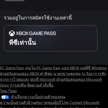
you’ll have to work with three other lost souls if you want to
survive.
- Honest Hearts: An expedition into Utah’s Zion National Park
รวมอยู่ในการสมัครใช้งานเหล่านี้
goes horribly wrong and you become embroiled in a war
between tribes and put into a conflict between a New Canaanite
missionary and the mysterious Burning Man.
พีซีเท่านั้น
- Old World Blues: Transported to the Big MT research crater,
you are enlisted by the Think Tank to save them from their own
science experiments that have gone horribly out of control.
- Lonesome Road: Ulysses, the original Courier Six, contacts you
and promises to answer why he refused to deliver the Platinum
PC Game Pass
เกมใน PC Game Pass
แอป XBOX บนพีซี Windows
Chip at the start of Fallout: New Vegas, but only if you make one
ฝ่ายสนับสนุนของ XBOX
คำติชม
มาตรฐานชุมชน
ระวังอาการชัก
last journey into the treacherous canyons of the Divide.
จากการไวต่อแสง
บัญชี Microsoft
ฝ่ายสนับสนุนของ Microsoft
Store
การส่งคืน
ติดตามคำสั่งซื้อ
ไทย (ไทย)
ตัวเลือกความเป็นส่วนตัวของคุณ
ความเป็นส่วนตัวด้านสุขภาพของผู้บริโภค
Contact Microsoft