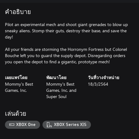
คำอธิบาย
Pilot an experimental mech and shoot giant grenades to blow up
sneaky aliens. Stomp their guts, destroy their base, and save the
day!
All your friends are storming the Horronym Fortress but Colonel
Bouche left you to guard the supply depot. Disregarding orders
เผยแพร่โดย
พัฒนาโดย
วันที่วางจำหน่าย
Mommy's Best
Mommy's Best
18/3/2564
Games, Inc.
Games, Inc. and
Super Soul
เล่นด้วย
XBOX One
XBOX Series X|S