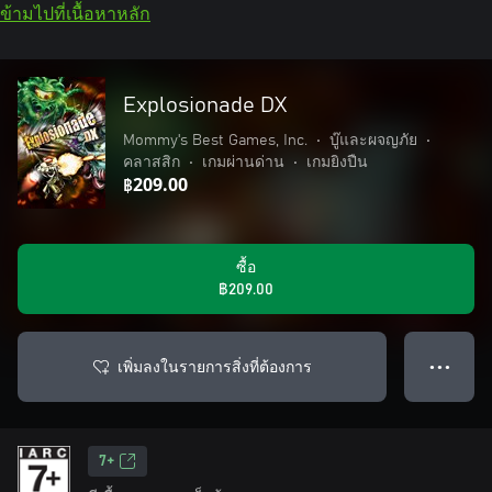
ข้ามไปที่เนื้อหาหลัก
Explosionade DX
Mommy's Best Games, Inc.
•
บู๊และผจญภัย
•
คลาสสิก
•
เกมผ่านด่าน
•
เกมยิงปืน
฿209.00
ซื้อ
฿209.00
เพิ่มลงในรายการสิ่งที่ต้องการ
● ● ●
7+