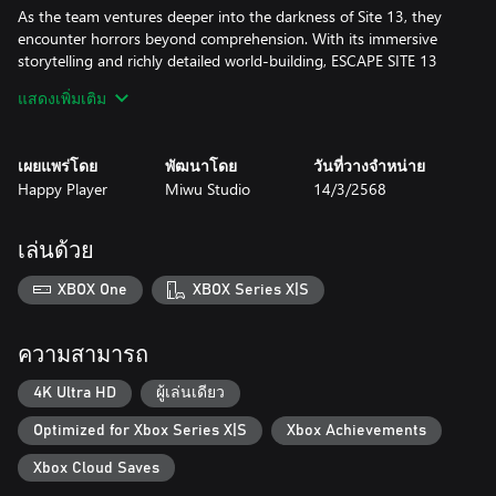
As the team ventures deeper into the darkness of Site 13, they
encounter horrors beyond comprehension. With its immersive
storytelling and richly detailed world-building, ESCAPE SITE 13
invites both veteran SCP enthusiasts and newcomers to delve
แสดงเพิ่มเติม
into the chaos of a secret too dangerous to remain concealed.
เผยแพร่โดย
พัฒนาโดย
วันที่วางจำหน่าย
Happy Player
Miwu Studio
14/3/2568
เล่นด้วย
XBOX One
XBOX Series X|S
ความสามารถ
4K Ultra HD
ผู้เล่นเดียว
Optimized for Xbox Series X|S
Xbox Achievements
Xbox Cloud Saves