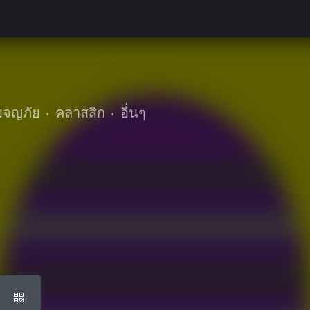
ะผจญภัย
•
คลาสสิก
•
อื่นๆ