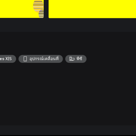
es X|S
อุปกรณ์เคลื่อนที่
พีซี