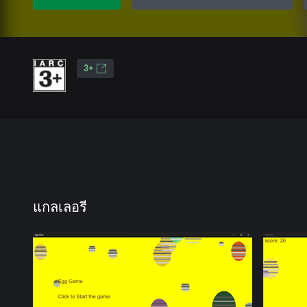
3+
แกลเลอรี