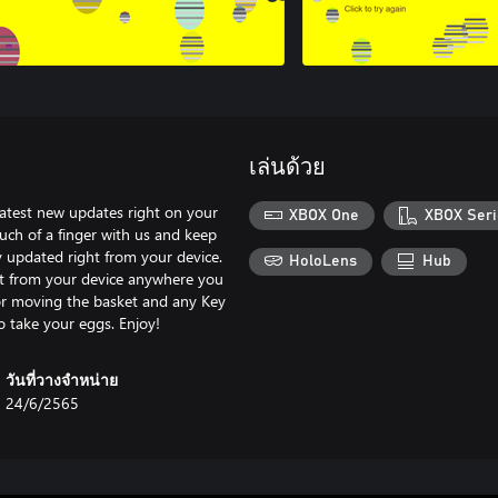
เล่นด้วย
latest new updates right on your
XBOX One
XBOX Seri
ch of a finger with us and keep
 updated right from your device.
HoloLens
Hub
ht from your device anywhere you
or moving the basket and any Key
o take your eggs. Enjoy!
วันที่วางจำหน่าย
24/6/2565