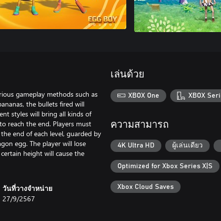
เล่นด้วย
arious gameplay methods such as
XBOX One
XBOX Seri
nanas, the bullets fired will
t styles will bring all kinds of
 to reach the end. Players must
ความสามารถ
 the end of each level, guarded by
agon egg. The player will lose
4K Ultra HD
ผู้เล่นเดียว
 certain height will cause the
Optimized for Xbox Series X|S
Xbox Cloud Saves
วันที่วางจำหน่าย
27/9/2567