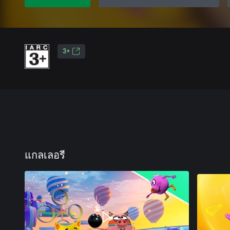
3+
แกลเลอรี