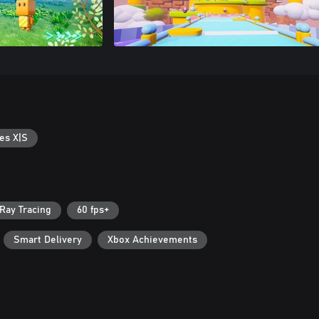
es X|S
Ray Tracing
60 fps+
Smart Delivery
Xbox Achievements