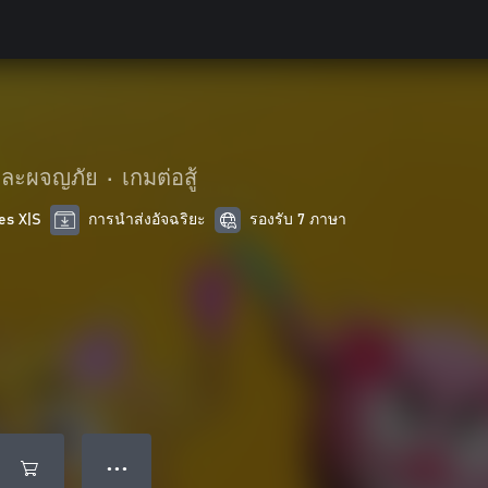
๊และผจญภัย
•
เกมต่อสู้
es X|S
การนำส่งอัจฉริยะ
รองรับ 7 ภาษา
● ● ●