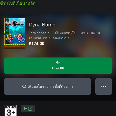
ข้ามไปที่เนื้อหาหลัก
Dyna Bomb
Totalconsole
•
บู๊และผจญภัย
•
เกมผ่านด่าน
•
เกมปริศนาประลองปัญญา
฿174.00
ซื้อ
฿174.00
เพิ่มลงในรายการสิ่งที่ต้องการ
● ● ●
3+