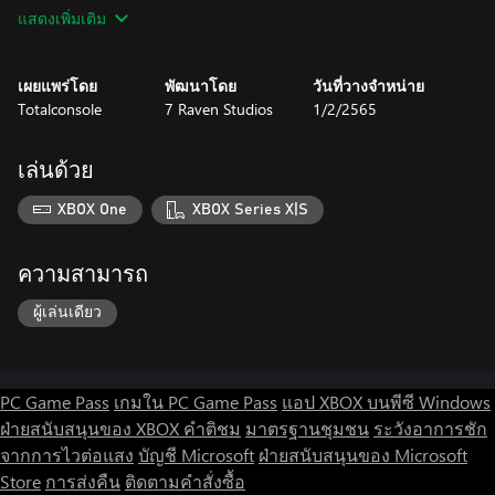
characters designs and much, much more!
แสดงเพิ่มเติม
Tick, Tick, Boom - let's play!
เผยแพร่โดย
พัฒนาโดย
วันที่วางจำหน่าย
Totalconsole
7 Raven Studios
1/2/2565
เล่นด้วย
XBOX One
XBOX Series X|S
ความสามารถ
ผู้เล่นเดียว
PC Game Pass
เกมใน PC Game Pass
แอป XBOX บนพีซี Windows
ฝ่ายสนับสนุนของ XBOX
คำติชม
มาตรฐานชุมชน
ระวังอาการชัก
จากการไวต่อแสง
บัญชี Microsoft
ฝ่ายสนับสนุนของ Microsoft
Store
การส่งคืน
ติดตามคำสั่งซื้อ