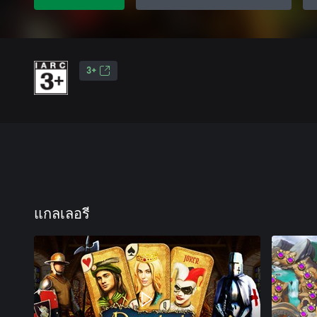
3+
แกลเลอรี