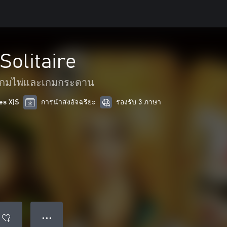
olitaire
เกมไพ่และเกมกระดาน
es X|S
การนำส่งอัจฉริยะ
รองรับ 3 ภาษา
● ● ●