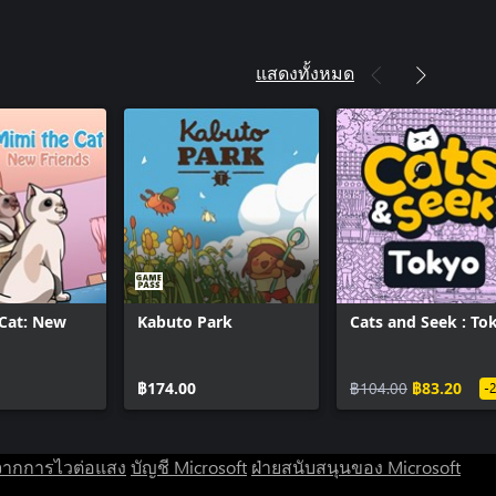
แสดงทั้งหมด
Cat: New
Kabuto Park
Cats and Seek : To
฿174.00
฿104.00
฿83.20
-
จากการไวต่อแสง
บัญชี Microsoft
ฝ่ายสนับสนุนของ Microsoft