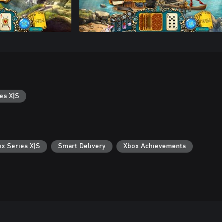
es X|S
ox Series X|S
Smart Delivery
Xbox Achievements