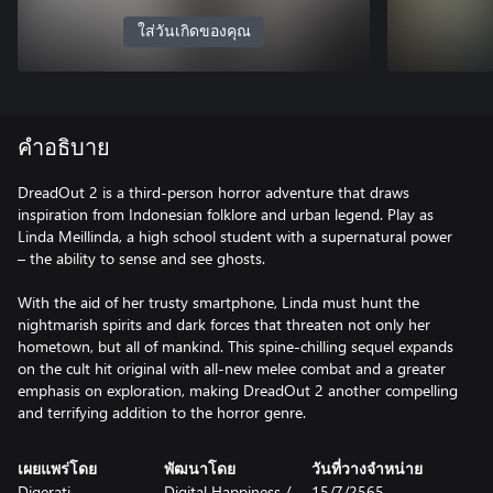
ใส่วันเกิดของคุณ
คำอธิบาย
DreadOut 2 is a third-person horror adventure that draws
inspiration from Indonesian folklore and urban legend. Play as
Linda Meillinda, a high school student with a supernatural power
– the ability to sense and see ghosts.
With the aid of her trusty smartphone, Linda must hunt the
nightmarish spirits and dark forces that threaten not only her
hometown, but all of mankind. This spine-chilling sequel expands
on the cult hit original with all-new melee combat and a greater
emphasis on exploration, making DreadOut 2 another compelling
and terrifying addition to the horror genre.
เผยแพร่โดย
พัฒนาโดย
วันที่วางจำหน่าย
Digerati
Digital Happiness /
15/7/2565