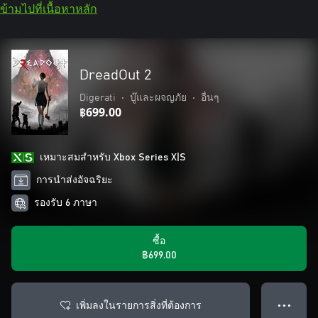
ข้ามไปที่เนื้อหาหลัก
DreadOut 2
Digerati
•
บู๊และผจญภัย
•
อื่นๆ
฿699.00
เหมาะสมสําหรับ Xbox Series X|S
การนำส่งอัจฉริยะ
รองรับ 6 ภาษา
ซื้อ
฿699.00
เพิ่มลงในรายการสิ่งที่ต้องการ
● ● ●