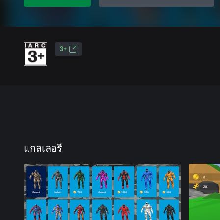
3+
แกลเลอรี