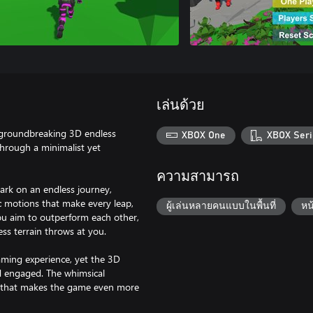
เล่นด้วย
a groundbreaking 3D endless
XBOX One
XBOX Seri
through a minimalist yet
ความสามารถ
rk on an endless journey,
c motions that make every leap,
ผู้เล่นหลายคนแบบในพื้นที่
หน
you aim to outperform each other,
ess terrain throws at you.
aming experience, yet the 3D
d engaged. The whimsical
rm that makes the game even more