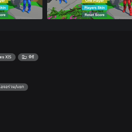
es X|S
พีซี
้อจอร่วม/แยก