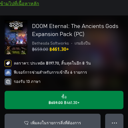
ข้ามไปที่เนื้อหาหลัก
DOOM Eternal: The Ancients Gods
Expansion Pack (PC)
Bethesda Softworks
•
เกมยิงปืน
฿659.00
฿461.30+
ลดราคา: ประหยัด ฿197.70, สิ้นสุดในอีก 8 วัน
ฟีเจอร์การช่วยสำหรับการเข้าถึง 6 รายการ
รองรับ 13 ภาษา
ซื้อ
฿659.00
฿461.30+
เพิ่มลงในรายการสิ่งที่ต้องการ
● ● ●