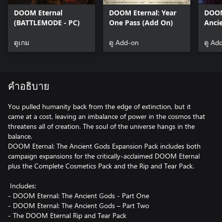
DOOM Eternal
DOOM Eternal: Year
DOOM
(BATTLEMODE - PC)
One Pass (Add On)
Ancie
One 
ดูเกม
ดู Add-on
ดู Ad
คำอธิบาย
You pulled humanity back from the edge of extinction, but it
came at a cost, leaving an imbalance of power in the cosmos that
threatens all of creation. The soul of the universe hangs in the
balance.
DOOM Eternal: The Ancient Gods Expansion Pack includes both
campaign expansions for the critically-acclaimed DOOM Eternal
plus the Complete Cosmetics Pack and the Rip and Tear Pack.
Includes:
- DOOM Eternal: The Ancient Gods - Part One
- DOOM Eternal: The Ancient Gods – Part Two
- The DOOM Eternal Rip and Tear Pack